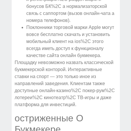
бонусов БК%2C а нормализаторской
связь с саппортом (вызов онлайн-чата а
номера телефонов).
Поклонники торговой марки Apple могут
вовсе бесплатно скачать и установить
мобильный клиент на ios%2C этого
всегда иметь доступ к функционалу
качестве сайта онлайн букмекера.
Площадку невозможно назвать классической
букмекерской конторой. Интерактивные
ставки на спорт ― это только иное из
направлений заведения. Клиентам также
доступные онлайн-казино%2C покер-рум%2C
лотереи%2C кинотеатр%2C ТВ-игры и даже
платформа для инвестиций.
остриженные О
Букмекере