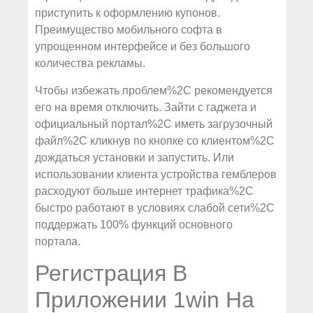
приступить к оформлению купонов.
Преимущество мобильного софта в
упрощенном интерфейсе и без большого
количества рекламы.
Чтобы избежать проблем%2C рекомендуется
его на время отключить. Зайти с гаджета и
официальный портал%2C иметь загрузочный
файл%2C кликнув по кнопке со клиентом%2C
дождаться установки и запустить. Или
использовании клиента устройства гемблеров
расходуют больше интернет трафика%2C
быстро работают в условиях слабой сети%2C
поддержать 100% функций основного
портала.
Регистрация В
Приложении 1win На