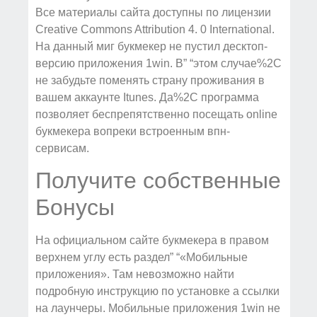
Все материалы сайта доступны по лицензии
Creative Commons Attribution 4. 0 International.
На данный миг букмекер не пустил десктоп-
версию приложения 1win. В” “этом случае%2C
не забудьте поменять страну проживания в
вашем аккаунте Itunes. Да%2C программа
позволяет беспрепятственно посещать online
букмекера вопреки встроенным впн-
сервисам.
Получите собственные
Бонусы
На официальном сайте букмекера в правом
верхнем углу есть раздел” “«Мобильные
приложения». Там невозможно найти
подробную инструкцию по установке а ссылки
на лаунчеры. Мобильные приложения 1win не