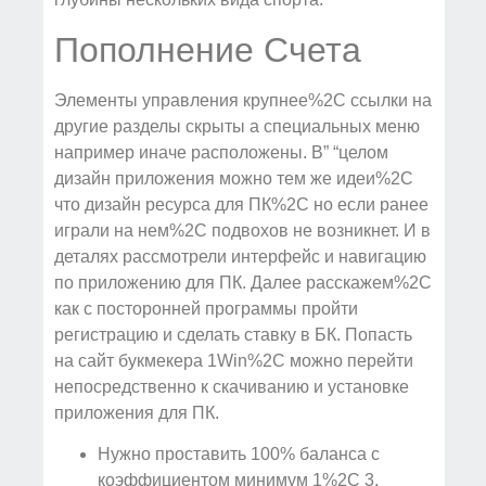
Пополнение Счета
Элементы управления крупнее%2C ссылки на
другие разделы скрыты а специальных меню
например иначе расположены. В” “целом
дизайн приложения можно тем же идеи%2C
что дизайн ресурса для ПК%2C но если ранее
играли на нем%2C подвохов не возникнет. И в
деталях рассмотрели интерфейс и навигацию
по приложению для ПК. Далее расскажем%2C
как с посторонней программы пройти
регистрацию и сделать ставку в БК. Попасть
на сайт букмекера 1Win%2C можно перейти
непосредственно к скачиванию и установке
приложения для ПК.
Нужно проставить 100% баланса с
коэффициентом минимум 1%2C 3.