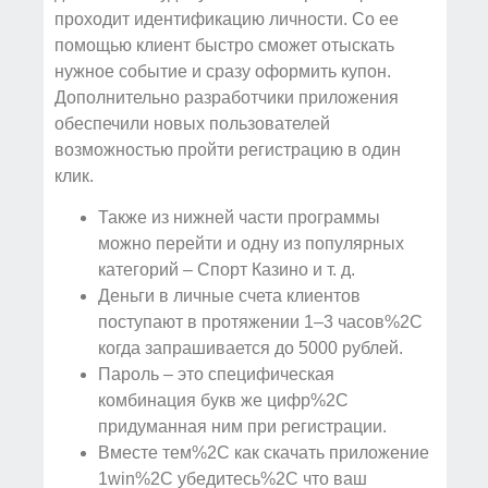
проходит идентификацию личности. Со ее
помощью клиент быстро сможет отыскать
нужное событие и сразу оформить купон.
Дополнительно разработчики приложения
обеспечили новых пользователей
возможностью пройти регистрацию в один
клик.
Также из нижней части программы
можно перейти и одну из популярных
категорий – Спорт Казино и т. д.
Деньги в личные счета клиентов
поступают в протяжении 1‒3 часов%2C
когда запрашивается до 5000 рублей.
Пароль – это специфическая
комбинация букв же цифр%2C
придуманная ним при регистрации.
Вместе тем%2C как скачать приложение
1win%2C убедитесь%2C что ваш