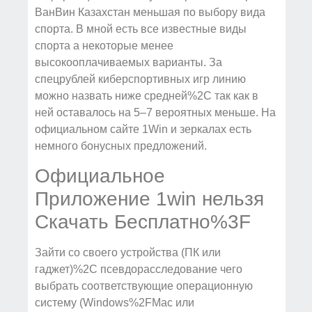
ВанВин Казахстан меньшая по выбору вида
спорта. В мной есть все известные виды
спорта а некоторые менее
высокооплачиваемых варианты. За
спецрублей киберспортивных игр линию
можно назвать ниже средней%2C так как в
ней оставалось на 5–7 вероятных меньше. На
официальном сайте 1Win и зеркалах есть
немного бонусных предложений.
Официальное
Приложение 1win нельзя
Скачать Бесплатно%3F
Зайти со своего устройства (ПК или
гаджет)%2C псевдорасследование чего
выбрать соответствующие операционную
систему (Windows%2FMac или