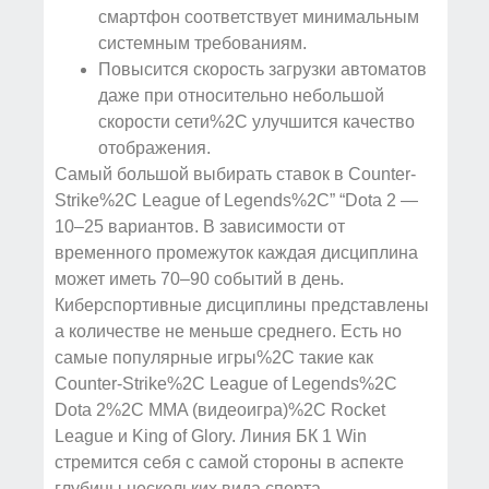
смартфон соответствует минимальным
системным требованиям.
Повысится скорость загрузки автоматов
даже при относительно небольшой
скорости сети%2C улучшится качество
отображения.
Самый большой выбирать ставок в Counter-
Strike%2C League of Legends%2C” “Dota 2 —
10–25 вариантов. В зависимости от
временного промежуток каждая дисциплина
может иметь 70–90 событий в день.
Киберспортивные дисциплины представлены
а количестве не меньше среднего. Есть но
самые популярные игры%2C такие как
Counter-Strike%2C League of Legends%2C
Dota 2%2C MMA (видеоигра)%2C Rocket
League и King of Glory. Линия БК 1 Win
стремится себя с самой стороны в аспекте
глубины нескольких вида спорта.