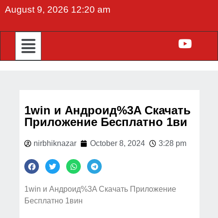
August 9, 2026 12:20 am
1win и Андроид%3A Скачать
Приложение Бесплатно 1ви
nirbhiknazar
October 8, 2024
3:28 pm
1win и Андроид%3A Скачать Приложение
Бесплатно 1вин