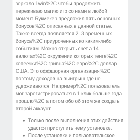
зеркало 1win%2C чтобы продолжить
переживаю магию игр со нами в любой
момент. Букмекер предложил пять основных
бонусов%2C описанных в данной статье.
Также всегда появляется 2–3 временных
бонуса%2C приуроченных ко каким-либо
событиям. Можно открыть счет а 14
валютах%2C окружении которых тенге%2C
копеечки%2C гривна%2C евро%2C доллар
США. Это оффшорная организация%2C
поэтому доходов на выигрыш где не
удерживаются. Например%2C пользователь
мог зарегистрироваться в 1 клик больше года
прошло%2C а потом обо об этом же создать
второй аккаунт.
Только после выполнения этих действия
удастся приступить нему установке.
После установки и пользовательское