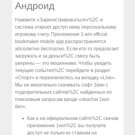
Андроид
Нажмите «Зарегистрироваться»%2C и
система откроет доступ нему персональному
игровому счету. Приложение 1 win official
bookmaker mobile app распространяется
абсолютно бесплатно. Если кто-то предлагает
загружать и за деньги%2C смогу быть
уверены — это мошенники. Чтобы увидеть
текущие события%2C перейдите в раздел
«Спорт» и переключитесь на вкладку «Live».
Мы не желательно скачивать софт 1вин с
подозрительных сайтов%2C найденных по
поисковым запросам вроде «skachat 1win
бет».
Как а на официальном сайте%2C скачав
приложение 1win%2C вы получите
доступ не только ко ставкам на