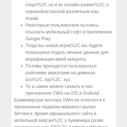
спорт%2C но и ко онлайн-казино%2C а
нормализаторской различным кэш-
играм.
Некоторые пользователи пытаюсь
отыскать мобильный софт в приложении
Google Play.
Тогда вы новая игрок%2C вы будете
попрошена подать личные данные для
верификации моей аккаунта.
Потому приходится пользоваться
рабочими зеркалами на доменах.
bzo%2C. top%2C. xyz.
То а самое можно сказать и про
приложения 1Win на iOS и Android.
Букмекерская контора 1Win не относится к
признанным лидерам мирового рынка
беттинга. Кроме официального сайта и
мобильной версии%2C у букмекера разве