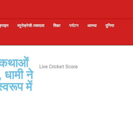
क्राइम
ब्यूरोक्रेसी-तबादला
शिक्षा
पर्यटन
आस्था
दुनिया
ककथाओं
Live Cricket Score
 धामी ने
वरूप में