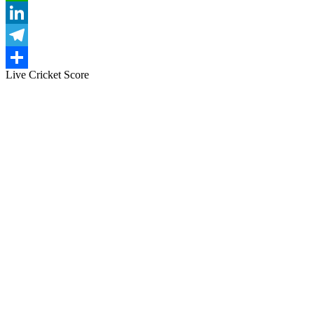
WhatsApp
LinkedIn
Telegram
Live Cricket Score
Share