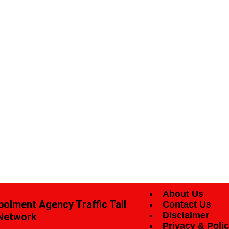
About Us
epolment Agency
Traffic Tail
Contact Us
Disclaimer
Network
Privacy & Poli