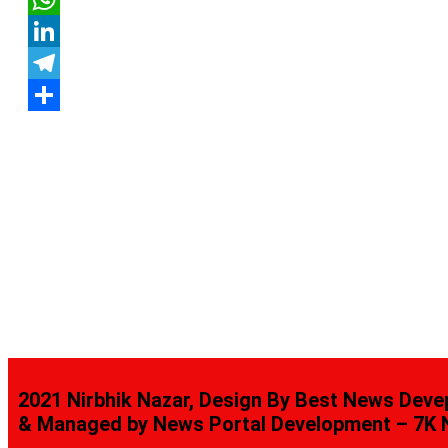
WhatsApp
LinkedIn
Telegram
Share
2021 Nirbhik Nazar, Design By Best News Dev
& Managed by
News Portal Development
–
7K 